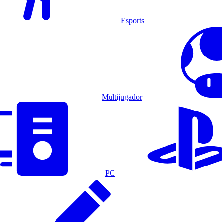
Esports
Multijugador
PC