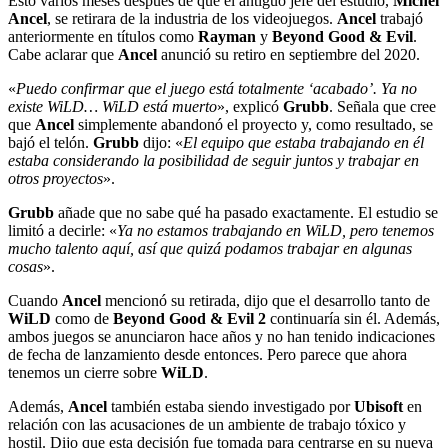
Esto varios meses después de que el antiguo jefe del estudio,
Michel
Ancel
, se retirara de la industria de los videojuegos.
Ancel
trabajó
anteriormente en títulos como
Rayman
y
Beyond Good & Evil
.
Cabe aclarar que
Ancel
anunció su retiro en septiembre del 2020.
«
Puedo confirmar que el juego está totalmente ‘acabado’. Ya no
existe WiLD… WiLD está muerto
», explicó
Grubb
. Señala que cree
que
Ancel
simplemente abandonó el proyecto y, como resultado, se
bajó el telón.
Grubb
dijo: «
El equipo que estaba trabajando en él
estaba considerando la posibilidad de seguir juntos y trabajar en
otros proyectos
».
Grubb
añade que no sabe qué ha pasado exactamente. El estudio se
limitó a decirle: «
Ya no estamos trabajando en WiLD, pero tenemos
mucho talento aquí, así que quizá podamos trabajar en algunas
cosas
».
Cuando
Ancel
mencionó su retirada, dijo que el desarrollo tanto de
WiLD
como de
Beyond Good & Evil 2
continuaría sin él. Además,
ambos juegos se anunciaron hace años y no han tenido indicaciones
de fecha de lanzamiento desde entonces. Pero parece que ahora
tenemos un cierre sobre
WiLD
.
Además,
Ancel
también estaba siendo investigado por
Ubisoft
en
relación con las acusaciones de un ambiente de trabajo tóxico y
hostil. Dijo que esta decisión fue tomada para centrarse en su nueva