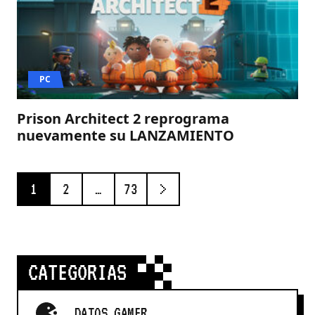
PC
Prison Architect 2 reprograma
nuevamente su LANZAMIENTO
Paginación
siguiente
1
2
…
73
de
entradas
CATEGORIAS
DATOS GAMER