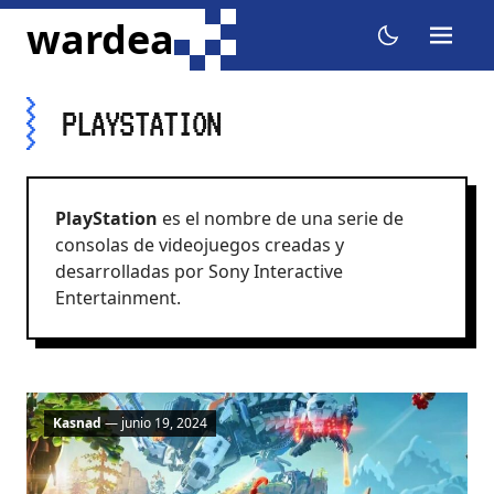
ir al contenido
wardea
menu
dark mode
PLAYSTATION
PlayStation
es el nombre de una serie de
consolas de videojuegos creadas y
desarrolladas por Sony Interactive
Entertainment.
Kasnad
— junio 19, 2024