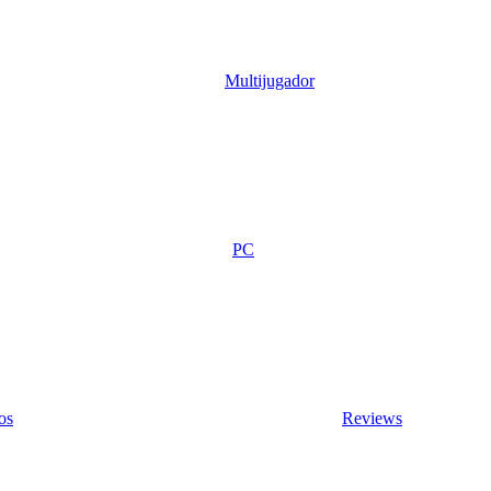
Multijugador
PC
os
Reviews