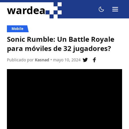
ir al contenido
wardea
menu
dark mode
Mobile
Sonic Rumble: Un Battle Royale
para móviles de 32 jugadores?
Publicado por
Kasnad
• mayo 10, 2024
compartir en twit
compartir en 