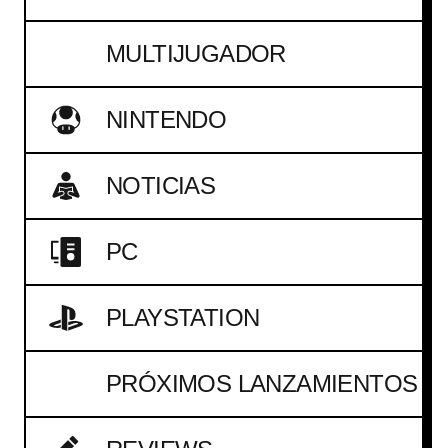
MULTIJUGADOR
NINTENDO
NOTICIAS
PC
PLAYSTATION
PRÓXIMOS LANZAMIENTOS