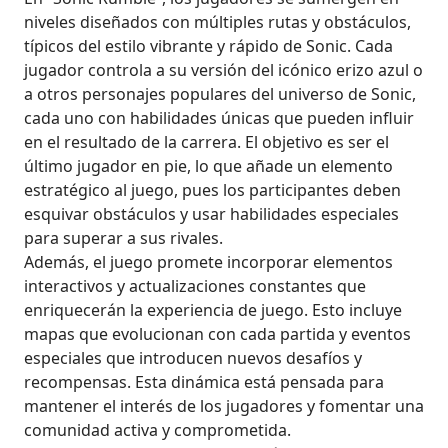
niveles diseñados con múltiples rutas y obstáculos,
típicos del estilo vibrante y rápido de Sonic. Cada
jugador controla a su versión del icónico erizo azul o
a otros personajes populares del universo de Sonic,
cada uno con habilidades únicas que pueden influir
en el resultado de la carrera. El objetivo es ser el
último jugador en pie, lo que añade un elemento
estratégico al juego, pues los participantes deben
esquivar obstáculos y usar habilidades especiales
para superar a sus rivales.
Además, el juego promete incorporar elementos
interactivos y actualizaciones constantes que
enriquecerán la experiencia de juego. Esto incluye
mapas que evolucionan con cada partida y eventos
especiales que introducen nuevos desafíos y
recompensas. Esta dinámica está pensada para
mantener el interés de los jugadores y fomentar una
comunidad activa y comprometida.