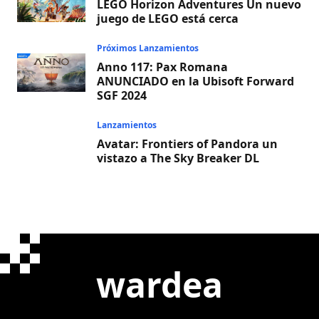
LEGO Horizon Adventures Un nuevo
juego de LEGO está cerca
Próximos Lanzamientos
Anno 117: Pax Romana
ANUNCIADO en la Ubisoft Forward
SGF 2024
Lanzamientos
Avatar: Frontiers of Pandora un
vistazo a The Sky Breaker DL
wardea