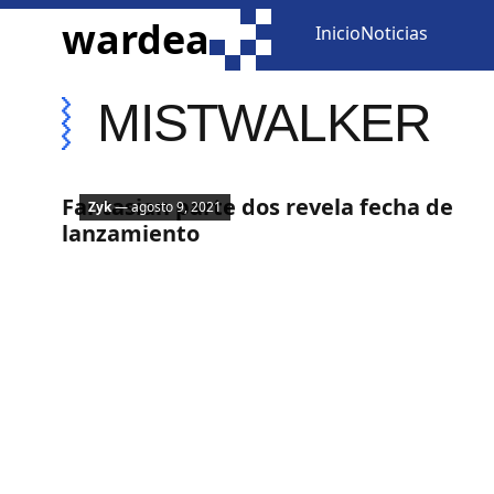
ir al contenido
wardea
Inicio
Noticias
MISTWALKER
Mobile
Fantasian parte dos revela fecha de
Zyk
— agosto 9, 2021
lanzamiento