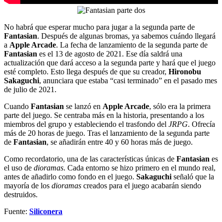
No habrá que esperar mucho para jugar a la segunda parte de
Fantasian
. Después de algunas bromas, ya sabemos cuándo llegará
a
Apple Arcade
. La fecha de lanzamiento de la segunda parte de
Fantasian
es el 13 de agosto de 2021. Ese día saldrá una
actualización que dará acceso a la segunda parte y hará que el juego
esté completo. Esto llega después de que su creador,
Hironobu
Sakaguchi
, anunciara que estaba “casi terminado” en el pasado mes
de julio de 2021.
Cuando
Fantasian
se lanzó en
Apple Arcade
, sólo era la primera
parte del juego. Se centraba más en la historia, presentando a los
miembros del grupo y estableciendo el trasfondo del
JRPG
. Ofrecía
más de 20 horas de juego. Tras el lanzamiento de la segunda parte
de
Fantasian
, se añadirán entre 40 y 60 horas más de juego.
Como recordatorio, una de las características únicas de
Fantasian
es
el uso de
dioramas
. Cada entorno se hizo primero en el mundo real,
antes de añadirlo como fondo en el juego.
Sakaguchi
señaló que la
mayoría de los
dioramas
creados para el juego acabarán siendo
destruidos.
Fuente:
Siliconera