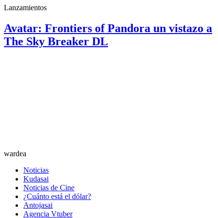
Lanzamientos
Avatar: Frontiers of Pandora un vistazo a
The Sky Breaker DL
wardea
Noticias
Kudasai
Noticias de Cine
¿Cuánto está el dólar?
Antojasai
Agencia Vtuber