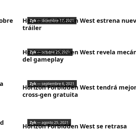
Noticias
sobre
Horizon Forbidden West estrena nue
Zyk
— diciembre 17, 2021
tráiler
Noticias
Horizon Forbidden West revela mecán
Zyk
— octubre 25, 2021
del gameplay
Noticias
 a
Zyk
— septiembre 6, 2021
Horizon Forbidden West tendrá mejo
cross-gen gratuita
Noticias
ed
Zyk
— agosto 25, 2021
Horizon Forbidden West se retrasa