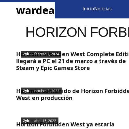
ir al contenido
wardea
Inicio
Noticias
HORIZON FORB
PC
Horizon Forbidden West Complete Edit
Zyk
— febrero 1, 2024
llegará a PC el 21 de marzo a través de
Steam y Epic Games Store
Noticias
Hay más contenido de Horizon Forbidd
Zyk
— octubre 3, 2022
West en producción
Noticias
Zyk
— abril 15, 2022
Horizon Forbidden West ya estaría