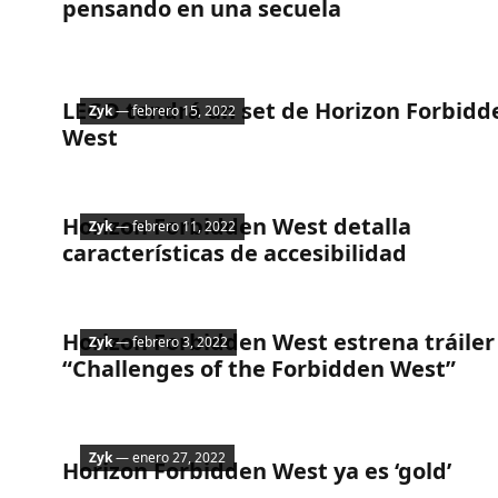
pensando en una secuela
Noticias
LEGO tendrá un set de Horizon Forbidd
Zyk
— febrero 15, 2022
West
Noticias
Horizon Forbidden West detalla
Zyk
— febrero 11, 2022
características de accesibilidad
Noticias
Horizon Forbidden West estrena tráiler
Zyk
— febrero 3, 2022
“Challenges of the Forbidden West”
Noticias
Zyk
— enero 27, 2022
Horizon Forbidden West ya es ‘gold’