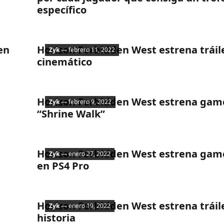
específico
Noticias
en
Horizon Forbidden West estrena tráil
Zyk
— febrero 11, 2022
cinemático
Noticias
Horizon Forbidden West estrena gam
Zyk
— febrero 9, 2022
“Shrine Walk”
Noticias
Horizon Forbidden West estrena gam
Zyk
— enero 27, 2022
en PS4 Pro
Noticias
Horizon Forbidden West estrena tráile
Zyk
— enero 19, 2022
historia