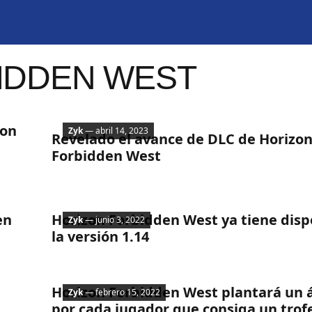
IDDEN WEST
Noticias
ion
Zyk
— abril 14, 2023
Revelado el avance de DLC de Horizo
Forbidden West
Noticias
en
Horizon Forbidden West ya tiene disp
Zyk
— junio 3, 2022
la versión 1.14
Noticias
Horizon Forbidden West plantará un 
Zyk
— febrero 15, 2022
por cada jugador que consiga un trof