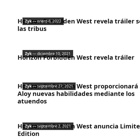
Noticias
Horizon Forbidden West revela tráiler 
Zyk
— enero 6, 2022
las tribus
Noticias
Zyk
— diciembre 10, 2021
Horizon Forbidden West revela tráiler
Noticias
Horizon Forbidden West proporcionará
Zyk
— septiembre 27, 2021
Aloy nuevas habilidades mediante los
atuendos
Noticias
Horizon Forbidden West anuncia Limit
Zyk
— septiembre 2, 2021
Edition