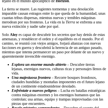
lejano en el mundo apocalíptico de
Horizon
.
La tierra se muere. Las rugientes tormentas y una desolación
imparable causan estragos entre lo que queda de la humanidad, unas
cuantas tribus dispersas, mientras nuevas y temibles máquinas
merodean por sus fronteras. La vida en la
Tierra
se enfrenta a una
nueva extinción y nadie sabe por qué.
Solo
Aloy
es capaz de descubrir los secretos que hay detrás de estas
amenazas, y restablecer el orden y el equilibrio en el mundo. Por el
camino, se reunirá con viejos amigos, forjará alianzas con nuevas
facciones en guerra y descubrirá la herencia de un antiguo pasado,
mientras que intenta permanecer un paso por delante de un nuevo y
aparentemente invencible enemigo.
Explora un enorme mundo abierto
– Descubre tierras
lejanas, enemigos nuevos, culturas ricas y personajes llenos de
vida.
Una majestuosa frontera
– Recorre bosques frondosos,
ciudades hundidas y montañas imponentes en el futuro lejano
de un continente estadounidense desolado.
Enfréntate a nuevos peligros
– Lucha en batallas estratégicas
contra máquinas enormes y los enemigos humanos que las
controlan; usa armas, equipo y trampas improvisadas con las
piezas que encuentres.
Revela misterios sorprendentes
– Descubre el secreto del