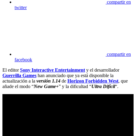
compartir en
twitter
compartir en
facebook
El editor
Sony Interactive Entertainment
y el desarrollador
Guerrilla Games
han anunciado que ya está disponible la
actualización a la
versión 1.14
de
Horizon Forbidden West
, que
añade el modo “
New Game+
” y la dificultad “
Ultra Difícil
“.