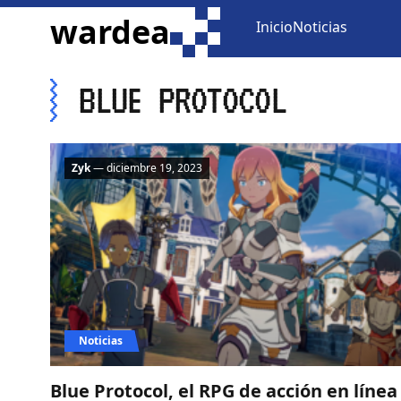
ir al contenido
wardea
Inicio
Noticias
BLUE PROTOCOL
Zyk
— diciembre 19, 2023
Noticias
Blue Protocol, el RPG de acción en línea