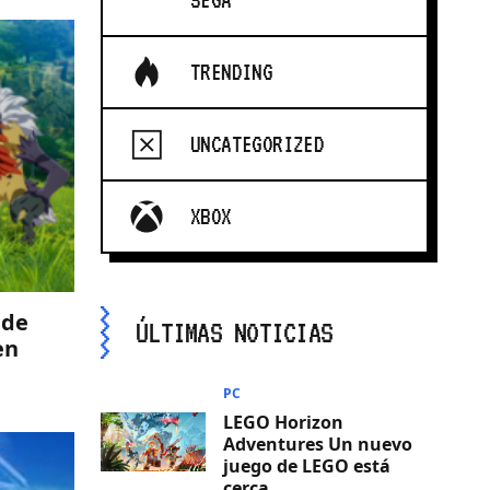
SEGA
TRENDING
UNCATEGORIZED
XBOX
 de
ÚLTIMAS NOTICIAS
en
PC
LEGO Horizon
Adventures Un nuevo
juego de LEGO está
cerca