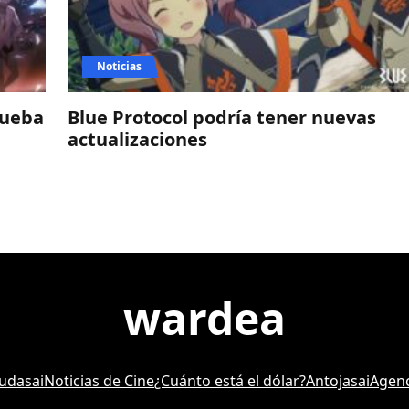
Noticias
rueba
Blue Protocol podría tener nuevas
actualizaciones
wardea
udasai
Noticias de Cine
¿Cuánto está el dólar?
Antojasai
Agenc