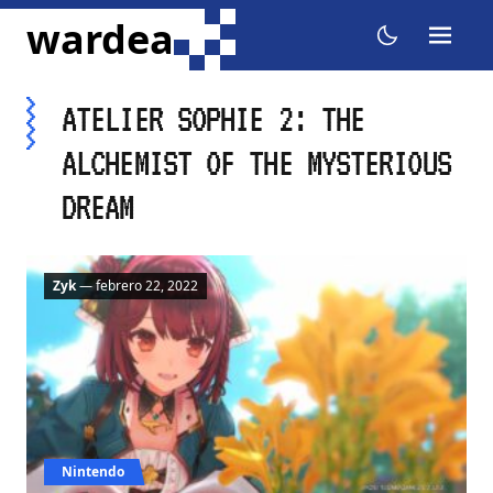
ir al contenido
wardea
menu
dark mode
ATELIER SOPHIE 2: THE
ALCHEMIST OF THE MYSTERIOUS
DREAM
Zyk
— febrero 22, 2022
Nintendo