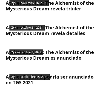
Atelier Sophie 2: The Alchemist of the
Zyk
— noviembre 16, 2021
Mysterious Dream revela tráiler
Nintendo
Atelier Sophie 2: The Alchemist of the
Zyk
— octubre 21, 2021
Mysterious Dream revela detalles
Nintendo
Atelier Sophie 2: The Alchemist of the
Zyk
— octubre 2, 2021
Mysterious Dream es anunciado
Noticias
Atelier Sophie 2 podría ser anunciado
Zyk
— septiembre 15, 2021
en TGS 2021