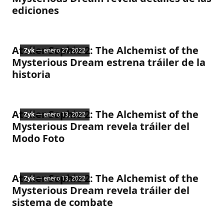
ediciones
Nintendo
Atelier Sophie 2: The Alchemist of the
Zyk
— enero 27, 2022
Mysterious Dream estrena tráiler de la
historia
Nintendo
Atelier Sophie 2: The Alchemist of the
Zyk
— enero 13, 2022
Mysterious Dream revela tráiler del
Modo Foto
Nintendo
Atelier Sophie 2: The Alchemist of the
Zyk
— enero 13, 2022
Mysterious Dream revela tráiler del
sistema de combate
Nintendo