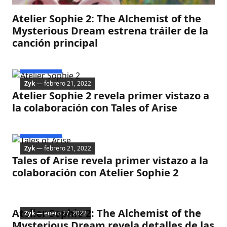
Atelier Sophie 2: The Alchemist of the
Mysterious Dream estrena tráiler de la
canción principal
Noticias
Zyk
— febrero 21, 2022
Atelier Sophie 2 revela primer vistazo a
la colaboración con Tales of Arise
Noticias
Zyk
— febrero 21, 2022
Tales of Arise revela primer vistazo a la
colaboración con Atelier Sophie 2
Nintendo
Atelier Sophie 2: The Alchemist of the
Zyk
— enero 27, 2022
Mysterious Dream revela detalles de las