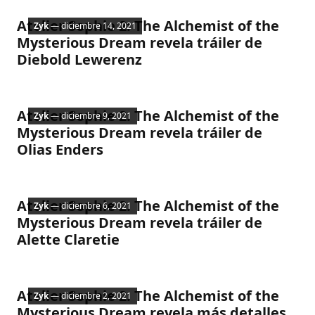
Atelier Sophie 2: The Alchemist of the
Zyk
— diciembre 14, 2021
Mysterious Dream revela tráiler de
Diebold Lewerenz
Nintendo
Atelier Sophie 2: The Alchemist of the
Zyk
— diciembre 9, 2021
Mysterious Dream revela tráiler de
Olias Enders
Nintendo
Atelier Sophie 2: The Alchemist of the
Zyk
— diciembre 6, 2021
Mysterious Dream revela tráiler de
Alette Claretie
Nintendo
Atelier Sophie 2: The Alchemist of the
Zyk
— diciembre 2, 2021
Mysterious Dream revela más detalles