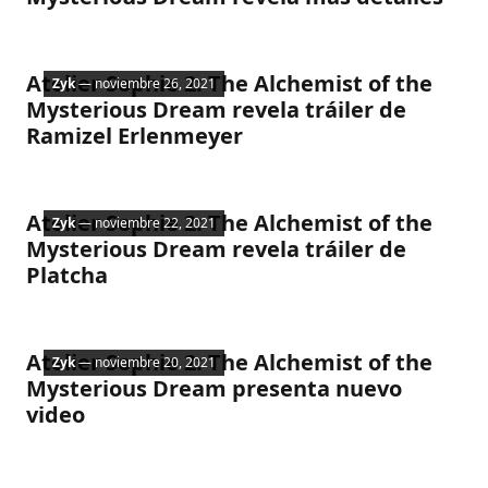
Nintendo
Atelier Sophie 2: The Alchemist of the
Zyk
— noviembre 26, 2021
Mysterious Dream revela tráiler de
Ramizel Erlenmeyer
Nintendo
Atelier Sophie 2: The Alchemist of the
Zyk
— noviembre 22, 2021
Mysterious Dream revela tráiler de
Platcha
Nintendo
Atelier Sophie 2: The Alchemist of the
Zyk
— noviembre 20, 2021
Mysterious Dream presenta nuevo
video
Nintendo