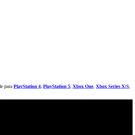
le para
PlayStation 4
,
PlayStation 5
,
Xbox One
,
Xbox Series X|S
,