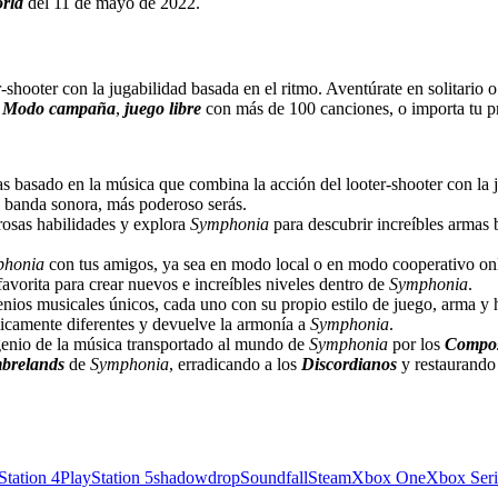
rld
del 11 de mayo de 2022.
hooter con la jugabilidad basada en el ritmo. Aventúrate en solitario o
.
Modo campaña
,
juego libre
con más de 100 canciones, o importa tu p
s basado en la música que combina la acción del looter-shooter con la
a banda sonora, más poderoso serás.
osas habilidades y explora
Symphonia
para descubrir increíbles armas
phonia
con tus amigos, ya sea en modo local o en modo cooperativo onl
avorita para crear nuevos e increíbles niveles dentro de
Symphonia
.
ios musicales únicos, cada uno con su propio estilo de juego, arma y h
icamente diferentes y devuelve la armonía a
Symphonia
.
genio de la música transportado al mundo de
Symphonia
por los
Compos
brelands
de
Symphonia
, erradicando a los
Discordianos
y restaurando
Station 4
PlayStation 5
shadowdrop
Soundfall
Steam
Xbox One
Xbox Seri