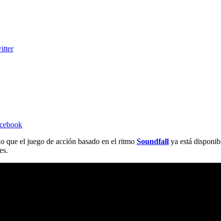
itter
acebook
 que el juego de acción basado en el ritmo
Soundfall
ya está disponib
es.