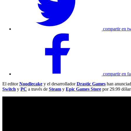
compartir en tw
compartir en f
El editor
Noodlecake
y el desarrollador
Drastic Games
han anunciado
Switch
y
PC
a través de
Steam
y
Epic Games Store
por 29.99 dólar