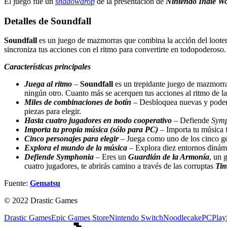
El juego fue un
shadowdrop
de la presentación de
Nintendo Indie Wo
Detalles de Soundfall
Soundfall
es un juego de mazmorras que combina la acción del looter-s
sincroniza tus acciones con el ritmo para convertirte en todopoderoso
Características principales
Juega al ritmo
–
Soundfall
es un trepidante juego de mazmorra
ningún otro. Cuanto más se acerquen tus acciones al ritmo de l
Miles de combinaciones de botín
– Desbloquea nuevas y poder
piezas para elegir.
Hasta cuatro jugadores en modo cooperativo
– Defiende
Sym
Importa tu propia música (sólo para PC)
– Importa tu música f
Cinco personajes para elegir
– Juega como uno de los cinco gen
Explora el mundo de la música
– Explora diez entornos dinám
Defiende Symphonia
– Eres un
Guardián de la Armonía
, un 
cuatro jugadores, te abrirás camino a través de las corruptas
Tim
Fuente:
Gematsu
© 2022 Drastic Games
Drastic Games
Epic Games Store
Nintendo Switch
Noodlecake
PC
Play