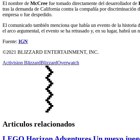
El nombre de
McCree
fue tomado directamente del desarrollador de
tras la demanda de California contra la compañía por discriminación
empresa o fue despedido.
El comunicado también menciona que había un evento de la historia 
el arco argumental, el evento se ha retrasado y, en su lugar, habrá u
Fuente:
IGN
©2021 BLIZZARD ENTERTAINMENT, INC.
Activision Blizzard
Blizzard
Overwatch
Articulos relacionados
LEGO Horizon Adventures Un nuevo jueg