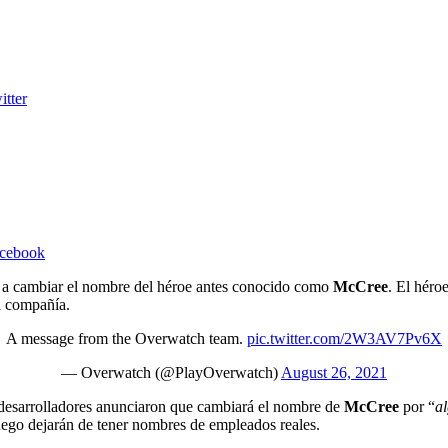
itter
acebook
a cambiar el nombre del héroe antes conocido como
McCree
. El héro
a compañía.
A message from the Overwatch team.
pic.twitter.com/2W3AV7Pv6X
— Overwatch (@PlayOverwatch)
August 26, 2021
 desarrolladores anunciaron que cambiará el nombre de
McCree
por “
a
juego dejarán de tener nombres de empleados reales.