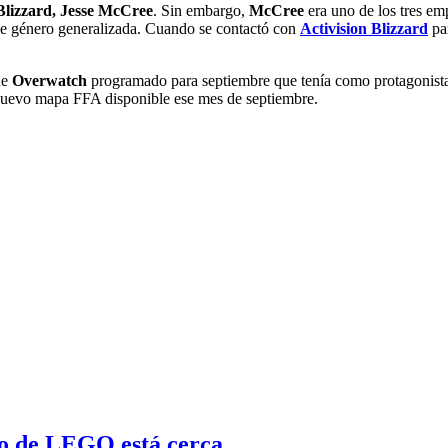
Blizzard,
Jesse McCree
. Sin embargo,
McCree
era uno de los tres em
 de género generalizada. Cuando se contactó con
Activision Blizzard
par
de
Overwatch
programado para septiembre que tenía como protagonist
n nuevo mapa FFA disponible ese mes de septiembre.
o de LEGO está cerca