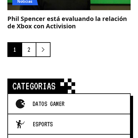
Noticias
Phil Spencer está evaluando la relación
de Xbox con Activision
Paginación
siguiente
1
2
de
entradas
CATEGORIAS
DATOS GAMER
ESPORTS