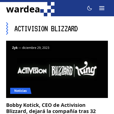
ir al contenido
wardea
menu
dark mode
ACTIVISION BLIZZARD
Zyk
— diciembre 29, 2023
Noticias
Bobby Kotick, CEO de Activision
Blizzard, dejará la compañía tras 32