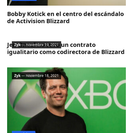
Bobby Kotick en el centro del escándalo
de Activision Blizzard
Noticias
Jen Oneal no tuvo un contrato
Zyk
— noviembre 19, 2021
igualitario como codirectora de Blizzard
Zyk
— noviembre 18, 2021