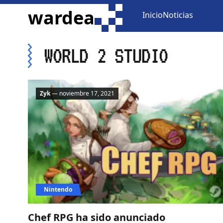
ir al contenido
wardea
Inicio
Noticias
WORLD 2 STUDIO
Zyk
— noviembre 17, 2021
Nintendo
Chef RPG ha sido anunciado