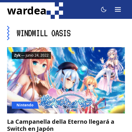
ir al contenido
wardea
menu
dark mode
WINDMILL OASIS
Zyk
— junio 24, 2022
Nintendo
La Campanella della Eterno llegará a
Switch en Japón