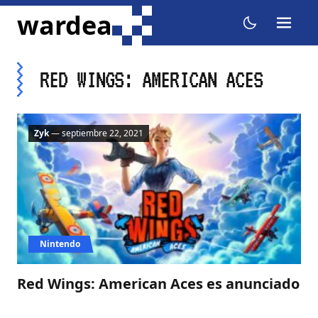
ir al contenido
wardea
menu
dark mode
RED WINGS: AMERICAN ACES
Zyk
— septiembre 22, 2021
Nintendo
Red Wings: American Aces es anunciado