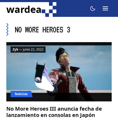
ir al contenido
wardea
menu
dark mode
NO MORE HEROES 3
Zyk
— junio 22, 2022
Noticias
No More Heroes III anuncia fecha de
lanzamiento en consolas en Japón