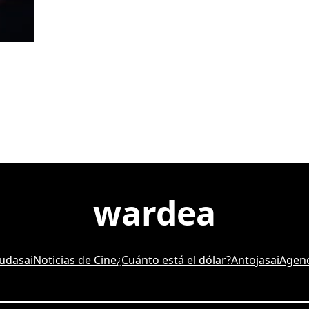
wardea
udasai
Noticias de Cine
¿Cuánto está el dólar?
Antojasai
Agenc