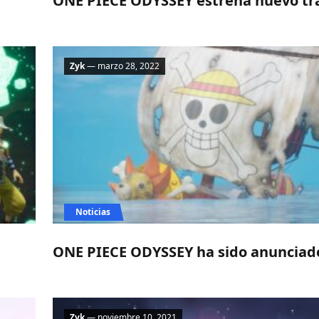
ONE PIECE ODYSSEY estrena nuevo trá
Zyk
— marzo 28, 2022
Noticias
ONE PIECE ODYSSEY ha sido anunciad
Zyk
— noviembre 10, 2021