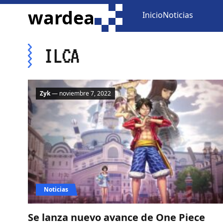
ir al contenido
wardea
Inicio
Noticias
ILCA
Zyk
— noviembre 7, 2022
Noticias
Se lanza nuevo avance de One Piece