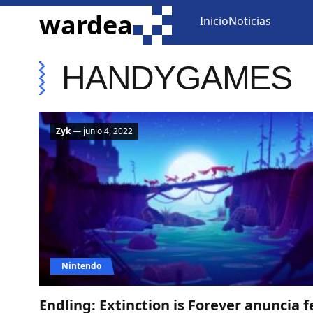
ir al contenido
wardea
Inicio
Noticias
HANDYGAMES
Zyk
— junio 4, 2022
Nintendo
Endling: Extinction is Forever anuncia 