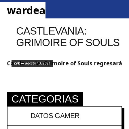
ir al contenido
wardea
menu
dark mode
CASTLEVANIA:
GRIMOIRE OF SOULS
Mobile
Castlevania: Grimoire of Souls regresará
Zyk
— agosto 13, 2021
CATEGORIAS
DATOS GAMER