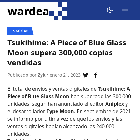
ir al contenido
wardea
menu
dark mode
Noticias
Tsukihime: A Piece of Blue Glass
Moon supera 300,000 copias
vendidas
Publicado por
Zyk
• enero 21, 2023
compartir en twitter
compartir en fa
El total de envíos y ventas digitales de
Tsukihime: A
Piece of Blue Glass Moon
han superado las 300.000
unidades, según han anunciado el editor
Aniplex
y
el desarrollador
Type-Moon.
En septiembre de 2021
se informó por última vez de que los envíos y las
ventas digitales habían alcanzado las 240.000
unidades.