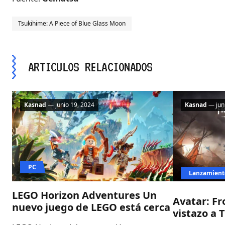
Tsukihime: A Piece of Blue Glass Moon
ARTICULOS RELACIONADOS
Kasnad
— junio 19, 2024
Kasnad
— juni
PC
Lanzamient
LEGO Horizon Adventures Un
Avatar: Fr
nuevo juego de LEGO está cerca
vistazo a 