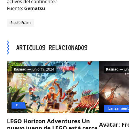
activos del continente.”
Fuente:
Gematsu
Studio Fizbin
ARTICULOS RELACIONADOS
Kasnad
— junio 19, 2024
Kasnad
— juni
PC
Lanzamient
LEGO Horizon Adventures Un
Avatar: Fr
nuevo juego de LEGO está cerca