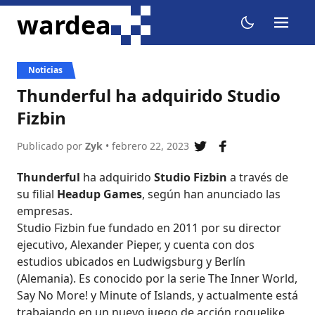
ir al contenido
wardea
menu
dark mode
Noticias
Thunderful ha adquirido Studio
Fizbin
Publicado por
Zyk
• febrero 22, 2023
compartir en twitte
compartir en f
Thunderful
ha adquirido
Studio Fizbin
a través de
su filial
Headup Games
, según han anunciado las
empresas.
Studio Fizbin fue fundado en 2011 por su director
ejecutivo, Alexander Pieper, y cuenta con dos
estudios ubicados en Ludwigsburg y Berlín
(Alemania). Es conocido por la serie The Inner World,
Say No More! y Minute of Islands, y actualmente está
trabajando en un nuevo juego de acción roguelike