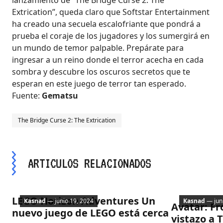
lanzamiento de “The Bridge Curse 2: The
Extrication”, queda claro que Softstar Entertainment
ha creado una secuela escalofriante que pondrá a
prueba el coraje de los jugadores y los sumergirá en
un mundo de temor palpable. Prepárate para
ingresar a un reino donde el terror acecha en cada
sombra y descubre los oscuros secretos que te
esperan en este juego de terror tan esperado.
Fuente:
Gematsu
The Bridge Curse 2: The Extrication
ARTICULOS RELACIONADOS
PC
Lanzamient
LEGO Horizon Adventures Un
Kasnad
— junio 19, 2024
Kasnad
— juni
Avatar: Fr
nuevo juego de LEGO está cerca
vistazo a 