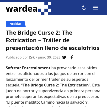
ir al contenido
wardea
menu
dark mode
Noticias
The Bridge Curse 2: The
Extrication – Tráiler de
presentación lleno de escalofríos
Publicado por
Zyk
• junio 30, 2023
compartir en twitter
compartir en fac
Softstar Entertainment
ha provocado escalofríos
entre los aficionados a los juegos de terror con el
lanzamiento del primer tráiler de su esperada
secuela, “
The Bridge Curse 2: The Extrication
“. Este
juego de horror y supervivencia en primera persona
promete superar las expectativas de su predecesor,
“El puente maldito: Camino hacia la salvación”,