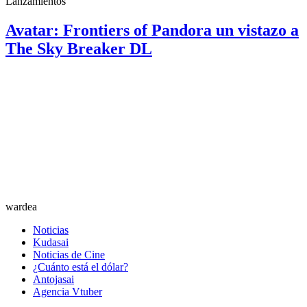
Lanzamientos
Avatar: Frontiers of Pandora un vistazo a
The Sky Breaker DL
wardea
Noticias
Kudasai
Noticias de Cine
¿Cuánto está el dólar?
Antojasai
Agencia Vtuber