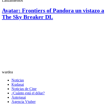
Lanzamientos
Avatar: Frontiers of Pandora un vistazo a
The Sky Breaker DL
wardea
Noticias
Kudasai
Noticias de Cine
¿Cuánto está el dólar?
Antojasai
Agencia Vtuber