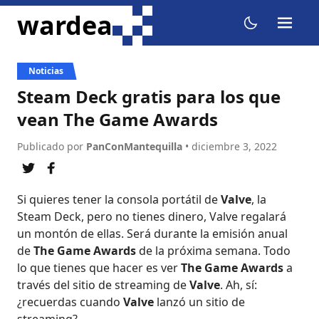
ir al contenido
wardea
menu
dark mode
Noticias
Steam Deck gratis para los que
vean The Game Awards
Publicado por
PanConMantequilla
• diciembre 3, 2022
compartir en twitter
compartir en facebook
Si quieres tener la consola portátil de
Valve
, la
Steam Deck, pero no tienes dinero, Valve regalará
un montón de ellas. Será durante la emisión anual
de
The Game Awards
de la próxima semana. Todo
lo que tienes que hacer es ver
The Game Awards
a
través del sitio de streaming de
Valve
. Ah, sí:
¿recuerdas cuando
Valve
lanzó un sitio de