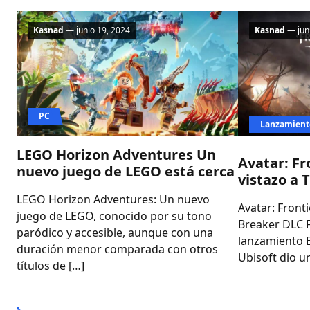
Kasnad
— junio 19, 2024
Kasnad
— juni
PC
Lanzamient
LEGO Horizon Adventures Un
Avatar: Fr
nuevo juego de LEGO está cerca
vistazo a 
LEGO Horizon Adventures: Un nuevo
Avatar: Front
juego de LEGO, conocido por su tono
Breaker DLC 
paródico y accesible, aunque con una
lanzamiento E
duración menor comparada con otros
Ubisoft dio un
títulos de […]