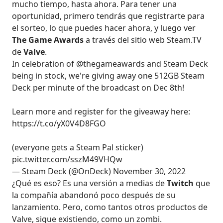
mucho tiempo, hasta ahora. Para tener una
oportunidad, primero tendrás que registrarte para
el sorteo, lo que puedes hacer ahora, y luego ver
The Game Awards
a través del sitio web Steam.TV
de
Valve
.
In celebration of
@thegameawards
and Steam Deck
being in stock, we're giving away one 512GB Steam
Deck per minute of the broadcast on Dec 8th!
Learn more and register for the giveaway here:
https://t.co/yX0V4D8FGO
(everyone gets a Steam Pal sticker)
pic.twitter.com/sszM49VHQw
— Steam Deck (@OnDeck)
November 30, 2022
¿Qué es eso? Es una versión a medias de
Twitch
que
la compañía abandonó poco después de su
lanzamiento. Pero, como tantos otros productos de
Valve, sigue existiendo, como un zombi.