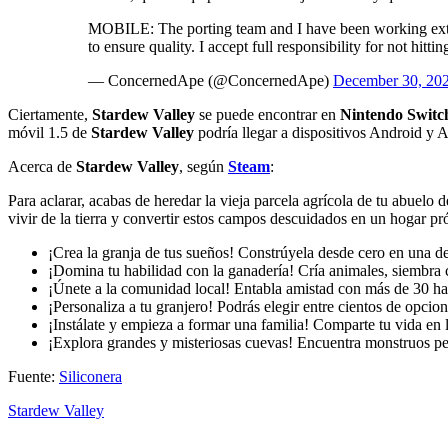
MOBILE: The porting team and I have been working extre
to ensure quality. I accept full responsibility for not hittin
— ConcernedApe (@ConcernedApe)
December 30, 20
Ciertamente,
Stardew Valley
se puede encontrar en
Nintendo Switch
móvil 1.5 de
Stardew Valley
podría llegar a dispositivos Android y 
Acerca de
Stardew Valley
, según
Steam
:
Para aclarar, acabas de heredar la vieja parcela agrícola de tu abuel
vivir de la tierra y convertir estos campos descuidados en un hogar pr
¡Crea la granja de tus sueños! Constrúyela desde cero en una d
¡Domina tu habilidad con la ganadería! Cría animales, siembra c
¡Únete a la comunidad local! Entabla amistad con más de 30 ha
¡Personaliza a tu granjero! Podrás elegir entre cientos de opcio
¡Instálate y empieza a formar una familia! Comparte tu vida en 
¡Explora grandes y misteriosas cuevas! Encuentra monstruos pel
Fuente:
Siliconera
Stardew Valley