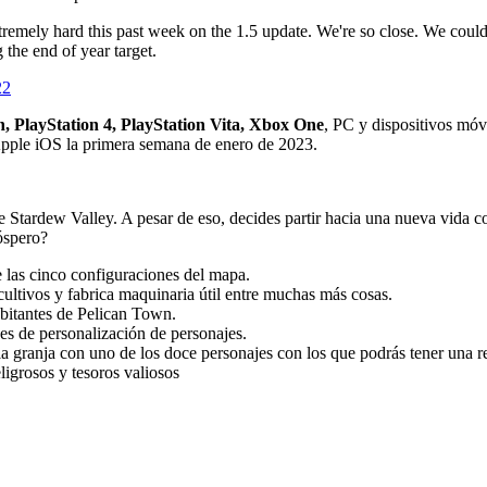
mely hard this past week on the 1.5 update. We're so close. We coul
g the end of year target.
22
, PlayStation 4, PlayStation Vita, Xbox One
, PC y dispositivos móvi
Apple iOS la primera semana de enero de 2023.
o de Stardew Valley. A pesar de eso, decides partir hacia una nueva vid
óspero?
e las cinco configuraciones del mapa.
ultivos y fabrica maquinaria útil entre muchas más cosas.
bitantes de Pelican Town.
nes de personalización de personajes.
la granja con uno de los doce personajes con los que podrás tener una r
igrosos y tesoros valiosos