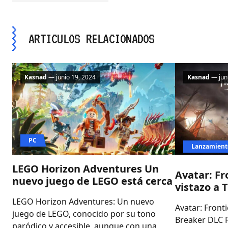
ARTICULOS RELACIONADOS
Kasnad
— junio 19, 2024
Kasnad
— juni
PC
Lanzamient
LEGO Horizon Adventures Un
Avatar: Fr
nuevo juego de LEGO está cerca
vistazo a 
LEGO Horizon Adventures: Un nuevo
Avatar: Front
juego de LEGO, conocido por su tono
Breaker DLC 
paródico y accesible, aunque con una