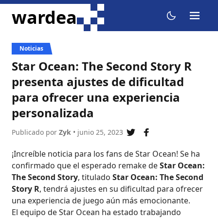
ir al contenido
wardea
menu
dark mode
Noticias
Star Ocean: The Second Story R
presenta ajustes de dificultad
para ofrecer una experiencia
personalizada
Publicado por
Zyk
• junio 25, 2023
compartir en twitter
compartir en fac
¡Increíble noticia para los fans de Star Ocean! Se ha
confirmado que el esperado remake de
Star Ocean:
The Second Story
, titulado
Star Ocean: The Second
Story R
, tendrá ajustes en su dificultad para ofrecer
una experiencia de juego aún más emocionante.
El equipo de Star Ocean ha estado trabajando