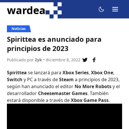
ir al contenido
wardea
menu
dark mode
Noticias
Spirittea es anunciado para
principios de 2023
Publicado por
Zyk
• diciembre 8, 2022
compartir en twit
compartir en 
Spirittea
se lanzará para
Xbox Series
,
Xbox One
,
Switch
y PC a través de
Steam
a principios de 2023,
según han anunciado el editor
No More Robots
y el
desarrollador
Cheesemaster Games
. También
estará disponible a través de
Xbox Game Pass
.