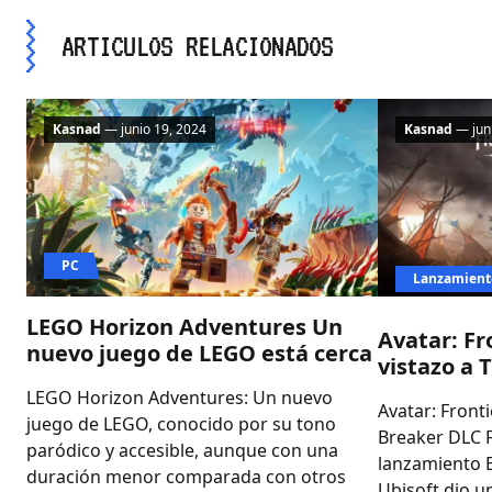
ARTICULOS RELACIONADOS
Kasnad
— junio 19, 2024
Kasnad
— juni
PC
Lanzamient
LEGO Horizon Adventures Un
Avatar: Fr
nuevo juego de LEGO está cerca
vistazo a 
LEGO Horizon Adventures: Un nuevo
Avatar: Front
juego de LEGO, conocido por su tono
Breaker DLC 
paródico y accesible, aunque con una
lanzamiento E
duración menor comparada con otros
Ubisoft dio un