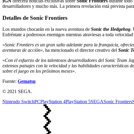
IGN
ofrecerá noticias exclusivas sobre
Sonic Frontiers
durante todo 
desarrolladores y mucho más. La primera revelación está prevista para 
Detalles de Sonic Frontiers
Los mundos chocarán en la nueva aventura de
Sonic the Hedgehog
.
Enfréntate a poderosos enemigos mientras atraviesas a toda velocidad
«
Sonic Frontiers es un gran salto adelante para la franquicia, ofreci
aventuras de acción
», ha mencionado el director creativo del
Sonic 
«
Con el esfuerzo de los talentosos desarrolladores del Sonic Team J
extensos paisajes con la velocidad y las habilidades características
sobre el juego en los próximos meses
».
Fuente:
Gematsu
© 2021 SEGA.
Nintendo Switch
PC
PlayStation 4
PlayStation 5
SEGA
Sonic Frontiers