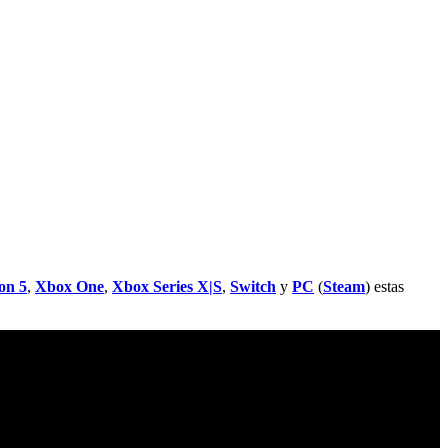
on 5
,
Xbox One
,
Xbox Series X|S
,
Switch
y
PC
(
Steam
) estas