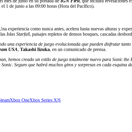
el mes de junio en su portada de
IGN First
, que incluirá revelaciones e
el 1 de junio a las 09:00 horas (Hora del Pacífico).
 Una experiencia como nunca antes, acelera hasta nuevas alturas y experi
 las
Islas Starfall
, paisajes repletos de densos bosques, cascadas desbor
endo una experiencia de juego evolucionada que pueden disfrutar tanto l
Team USA
,
Takashi Iizuka
, en un comunicado de prensa.
apan, hemos creado un estilo de juego totalmente nuevo para Sonic the
 de Sonic. Seguro que habrá muchos giros y sorpresas en cada esquina 
Steam
Xbox One
Xbox Series X|S