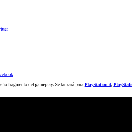
itter
acebook
eño fragmento del gameplay. Se lanzará para
PlayStation 4
,
PlayStati