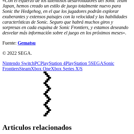
«
Con el esfuerzo de los talentosos desarrolladores del Sonic Team
Japan, hemos creado un estilo de juego totalmente nuevo para
Sonic the Hedgehog, en el que los jugadores podrán explorar
exuberantes y extensos paisajes con la velocidad y las habilidades
características de Sonic. Seguro que habrá muchos giros y
sorpresas en cada esquina de Sonic Frontiers, y estamos deseando
desvelar más información sobre el juego en los próximos meses
».
Fuente:
Gematsu
© 2022 SEGA.
Nintendo Switch
PC
PlayStation 4
PlayStation 5
SEGA
Sonic
Frontiers
Steam
Xbox One
Xbox Series X|S
Articulos relacionados