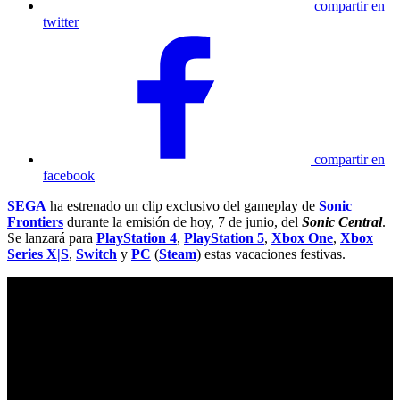
compartir en
twitter
compartir en
facebook
SEGA
ha estrenado un clip exclusivo del gameplay de
Sonic
Frontiers
durante la emisión de hoy, 7 de junio, del
Sonic Central
.
Se lanzará para
PlayStation 4
,
PlayStation 5
,
Xbox One
,
Xbox
Series X|S
,
Switch
y
PC
(
Steam
) estas vacaciones festivas.