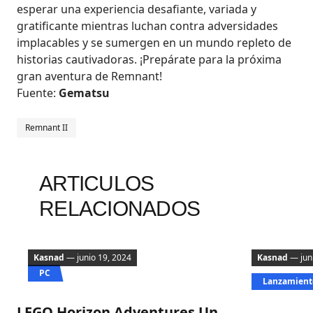
esperar una experiencia desafiante, variada y
gratificante mientras luchan contra adversidades
implacables y se sumergen en un mundo repleto de
historias cautivadoras. ¡Prepárate para la próxima
gran aventura de Remnant!
Fuente:
Gematsu
Remnant II
ARTICULOS
RELACIONADOS
Kasnad
— junio 19, 2024
Kasnad
— juni
PC
Lanzamient
LEGO Horizon Adventures Un