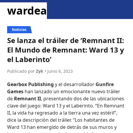
ir al contenido
wardea
menu
dark mode
Noticias
Se lanza el tráiler de ‘Remnant II:
El Mundo de Remnant: Ward 13 y
el Laberinto’
Publicado por
Zyk
• junio 6, 2023
compartir en twitter
compartir en face
Gearbox Publishing
y el desarrollador
Gunfire
Games
han lanzado un emocionante nuevo tráiler
de
Remnant II
, presentando dos de las ubicaciones
clave del juego: Ward 13 y el Laberinto. “En Remnant
II, la vida ha regresado a la tierra una vez estéril”,
dice la descripción del tráiler. “Los habitantes de
Ward 13 han emergido de detrás de sus muros y