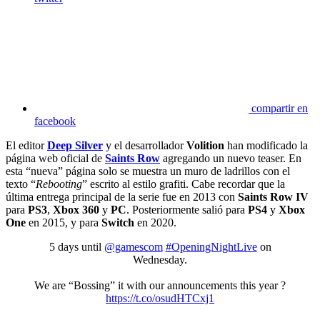
compartir en
facebook
El editor
Deep Silver
y el desarrollador
Volition
han modificado la
página web oficial de
Saints Row
agregando un nuevo teaser. En
esta “nueva” página solo se muestra un muro de ladrillos con el
texto “
Rebooting
” escrito al estilo grafiti. Cabe recordar que la
última entrega principal de la serie fue en 2013 con
Saints Row IV
para
PS3
,
Xbox 360
y
PC
. Posteriormente salió para
PS4
y
Xbox
One
en 2015, y para
Switch
en 2020.
5 days until
@gamescom
#OpeningNightLive
on
Wednesday.
We are “Bossing” it with our announcements this year ?
https://t.co/osudHTCxj1