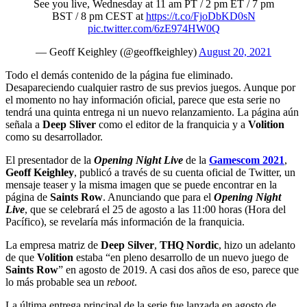
See you live, Wednesday at 11 am PT / 2 pm ET / 7 pm
BST / 8 pm CEST at
https://t.co/FjoDbKD0sN
pic.twitter.com/6zE974HW0Q
— Geoff Keighley (@geoffkeighley)
August 20, 2021
Todo el demás contenido de la página fue eliminado.
Desapareciendo cualquier rastro de sus previos juegos. Aunque por
el momento no hay información oficial, parece que esta serie no
tendrá una quinta entrega ni un nuevo relanzamiento. La página aún
señala a
Deep Sliver
como el editor de la franquicia y a
Volition
como su desarrollador.
El presentador de la
Opening Night Live
de la
Gamescom 2021
,
Geoff Keighley
, publicó a través de su cuenta oficial de Twitter, un
mensaje teaser y la misma imagen que se puede encontrar en la
página de
Saints Row
. Anunciando que para el
Opening Night
Live
, que se celebrará el 25 de agosto a las 11:00 horas (Hora del
Pacífico), se revelaría más información de la franquicia.
La empresa matriz de
Deep Silver
,
THQ Nordic
, hizo un adelanto
de que
Volition
estaba “en pleno desarrollo de un nuevo juego de
Saints Row
” en agosto de 2019. A casi dos años de eso, parece que
lo más probable sea un
reboot
.
La última entrega principal de la serie fue lanzada en agosto de