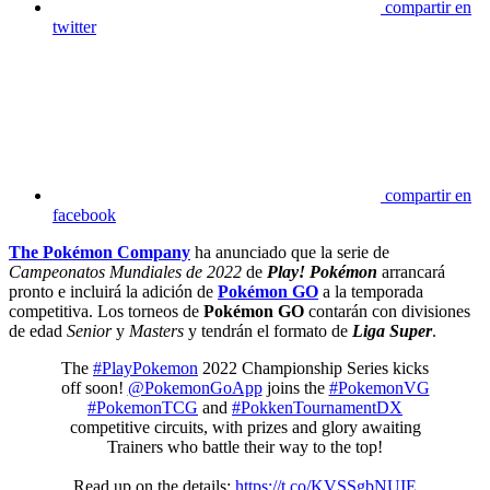
compartir en
twitter
compartir en
facebook
The Pokémon Company
ha anunciado que la serie de
Campeonatos Mundiales de 2022
de
Play! Pokémon
arrancará
pronto e incluirá la adición de
Pokémon GO
a la temporada
competitiva.
Los torneos de
Pokémon GO
contarán con divisiones
de edad
Senior
y
Masters
y tendrán el formato de
Liga Super
.
The
#PlayPokemon
2022 Championship Series kicks
off soon!
@PokemonGoApp
joins the
#PokemonVG
#PokemonTCG
and
#PokkenTournamentDX
competitive circuits, with prizes and glory awaiting
Trainers who battle their way to the top!
Read up on the details:
https://t.co/KVSSgbNUIE