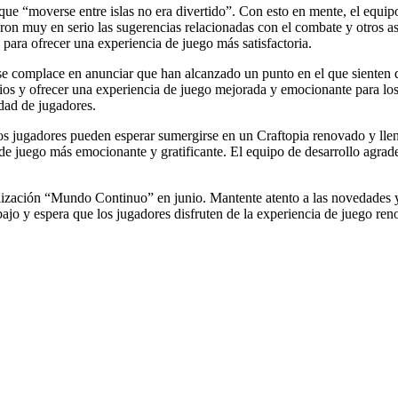
e “moverse entre islas no era divertido”. Con esto en mente, el equipo d
n muy en serio las sugerencias relacionadas con el combate y otros as
para ofrecer una experiencia de juego más satisfactoria.
se complace en anunciar que han alcanzado un punto en el que sienten qu
s y ofrecer una experiencia de juego mejorada y emocionante para los
dad de jugadores.
os jugadores pueden esperar sumergirse en un Craftopia renovado y lle
a de juego más emocionante y gratificante. El equipo de desarrollo agr
lización “Mundo Continuo” en junio. Mantente atento a las novedades y 
bajo y espera que los jugadores disfruten de la experiencia de juego re