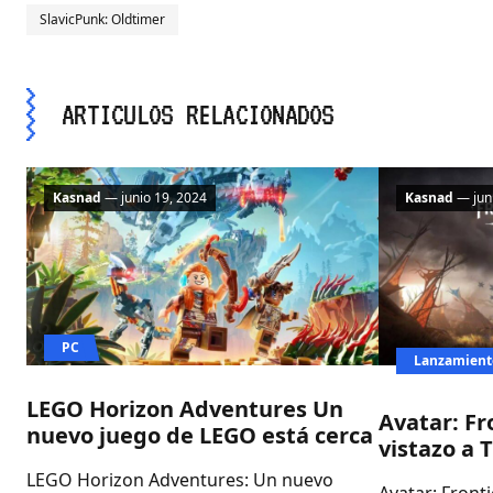
SlavicPunk: Oldtimer
ARTICULOS RELACIONADOS
Kasnad
— junio 19, 2024
Kasnad
— juni
PC
Lanzamient
LEGO Horizon Adventures Un
Avatar: Fr
nuevo juego de LEGO está cerca
vistazo a 
LEGO Horizon Adventures: Un nuevo
Avatar: Front