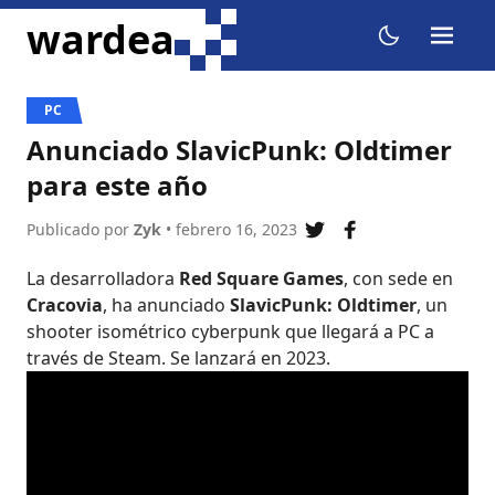
ir al contenido
wardea
menu
dark mode
PC
Anunciado SlavicPunk: Oldtimer
para este año
Publicado por
Zyk
• febrero 16, 2023
compartir en twitte
compartir en f
La desarrolladora
Red Square Games
, con sede en
Cracovia
, ha anunciado
SlavicPunk: Oldtimer
, un
shooter isométrico cyberpunk que llegará a PC a
través de Steam. Se lanzará en 2023.