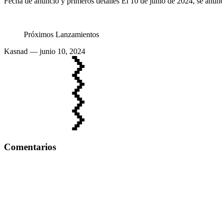
Fecha de anuncio y primeros detalles El 10 de junio de 2024, se anun
Próximos Lanzamientos
Kasnad
— junio 10, 2024
Comentarios