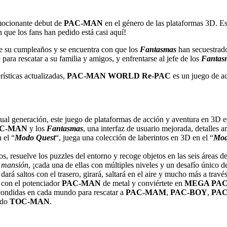
mocionante debut de
PAC-MAN
en el género de las plataformas 3D. Est
 que los fans han pedido está casi aquí!
 de su cumpleaños y se encuentra con que los
Fantasmas
han secuestrado
a
para rescatar a su familia y amigos, y enfrentarse al jefe de los
Fantas
ísticas actualizadas,
PAC-MAN WORLD Re-PAC
es un juego de ac
al generación, este juego de plataformas de acción y aventura en 3D es
C-MAN
y los
Fantasmas
, una interfaz de usuario mejorada, detalles 
 el “
Modo Quest
“, juega una colección de laberintos en 3D en el “
Mod
s, resuelve los puzzles del entorno y recoge objetos en las seis áreas d
a mansión
, ¡cada una de ellas con múltiples niveles y un desafío único de 
dará saltos con el trasero, girará, saltará en el aire y mucho más a travé
 con el potenciador
PAC-MAN
de metal y conviértete en
MEGA PA
condidas en cada mundo para rescatar a
PAC-MAM
,
PAC-BOY
,
PAC
mido
TOC-MAN
.