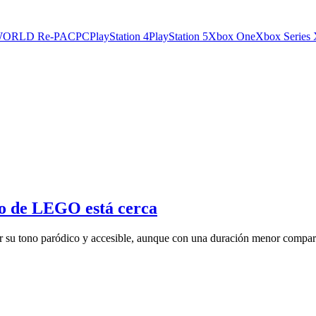
ORLD Re-PAC
PC
PlayStation 4
PlayStation 5
Xbox One
Xbox Series 
o de LEGO está cerca
 tono paródico y accesible, aunque con una duración menor comparad