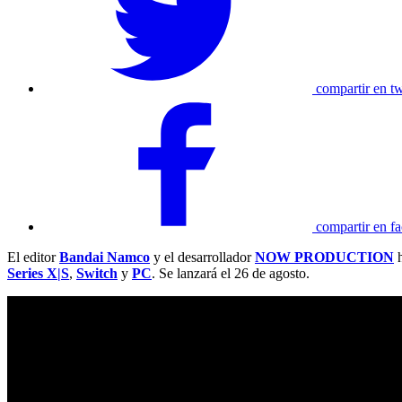
compartir en tw
compartir en f
El editor
Bandai Namco
y el desarrollador
NOW PRODUCTION
h
Series X|S
,
Switch
y
PC
. Se lanzará el 26 de agosto.