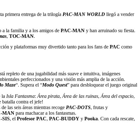
a primera entrega de la trilogía
PAC-MAN WORLD
llegó a vender
 a la familia y a los amigos de
PAC-MAN
y han arruinado su fiesta.
mas
,
TOC-MAN
.
ción y plataformas muy divertido tanto para los fans de
PAC
como
tá repleto de una jugabilidad más suave e intuitiva, imágenes
ambientales perfeccionados y una visión más amplia de la acción.
o Maze
“. Supera el “
Modo Quest
” para desbloquear el juego original
e la
Isla Fantasma
:
Área pirata
,
Área de las ruinas
,
Área del espacio
,
batalla contra el jefe!
s de las seis áreas mientras recoge
PAC-DOTS
, frutas y
C-MAN
para machacar a los fantasmas.
-SIS
, el
Profesor PAC
,
PAC-BUDDY
y
Pooka
. Con cada rescate,