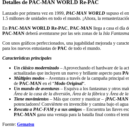
Detalles de PAC-MAN WORLD Re-PAC
Lanzado por primera vez en 1999,
PAC-MAN WORLD
supuso el e
1.5 millones de unidades en todo el mundo. ¡Ahora, la remasterización
En
PAC-MAN WORLD Re-PAC
,
PAC-MAN
llega a casa el día
PAC-MAN
deberá aventurarse por las seis zonas de la
Isla Fantasm
Con unos gráficos perfeccionados, una jugabilidad mejorada y caracter
para los nuevos entusiastas de
PAC
de todo el mundo.
Características principales
Un clásico modernizado
– Aprovechando el hardware de la actu
actualizadas que incluyen un nuevo y brillante aspecto para
PA
Múltiples modos
– Aventura a través de la campaña principal en
de
PAC-MAN
en el “
Modo Original
“.
Un mundo de aventuras
– Esquiva a los fantasmas y otros malo
Área de la casa de la diversión
,
Área de la fábrica
y
Área de l
Tiene movimientos
– Más que correr y masticar – ¡
PAC-MAN
potenciadores! Conviértete en invencible y camina bajo el agua
Rescata a PAC-FAM y a sus amigos
– Encuentra las llaves es
PAC-MAN
gana una ventaja para la batalla final contra el te
Fuente:
Gematsu