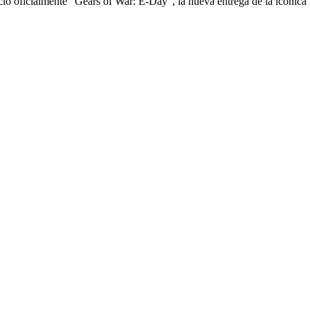
ció oficialmente “Gears of War: E-Day”, la nueva entrega de la icónica