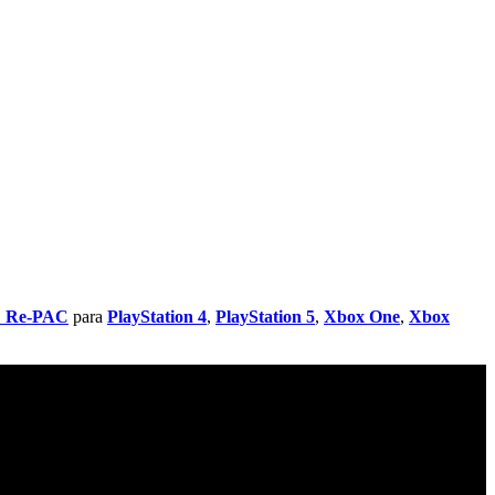
 Re-PAC
para
PlayStation 4
,
PlayStation 5
,
Xbox One
,
Xbox