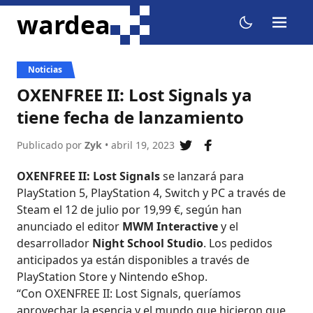
ir al contenido
wardea
menu
dark mode
Noticias
OXENFREE II: Lost Signals ya
tiene fecha de lanzamiento
Publicado por
Zyk
• abril 19, 2023
compartir en twitter
compartir en fac
OXENFREE II: Lost Signals
se lanzará para
PlayStation 5, PlayStation 4, Switch y PC a través de
Steam el 12 de julio por 19,99 €, según han
anunciado el editor
MWM Interactive
y el
desarrollador
Night School Studio
. Los pedidos
anticipados ya están disponibles a través de
PlayStation Store y Nintendo eShop.
“Con OXENFREE II: Lost Signals, queríamos
aprovechar la esencia y el mundo que hicieron que