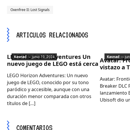
Oxenfree II: Lost Signals
ARTICULOS RELACIONADOS
PC
Lanzamient
LEGO Horizon Adventures Un
Kasnad
— junio 19, 2024
Kasnad
— juni
Avatar: Fr
nuevo juego de LEGO está cerca
vistazo a 
LEGO Horizon Adventures: Un nuevo
Avatar: Front
juego de LEGO, conocido por su tono
Breaker DLC 
paródico y accesible, aunque con una
lanzamiento E
duración menor comparada con otros
Ubisoft dio un
títulos de […]
COMENTARIOS