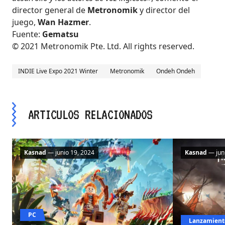
director general de
Metronomik
y director del
juego,
Wan Hazmer
.
Fuente:
Gematsu
© 2021 Metronomik Pte. Ltd. All rights reserved.
INDIE Live Expo 2021 Winter
Metronomik
Ondeh Ondeh
ARTICULOS RELACIONADOS
Kasnad
— junio 19, 2024
Kasnad
— juni
PC
Lanzamient