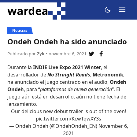
ir al contenido
wardea
menu
dark mode
Noticias
Ondeh Ondeh ha sido anunciado
Publicado por
Zyk
• noviembre 6, 2021
compartir en twit
compartir en
Durante la
INDIE Live Expo 2021 Winter
, el
desarrollador de
No Straight Roads
,
Metronomik
,
ha anunciado el juego centrado en el audio,
Ondeh
Ondeh
, para “
plataformas de nueva generación
“. El
juego aún está en desarrollo, aún no tiene fecha de
lanzamiento.
Our delicious new debut trailer is out of the oven!
pic.twitter.com/KcwTqwXY3s
— Ondeh Ondeh (@OndehOndeh_EN)
November 6,
2021