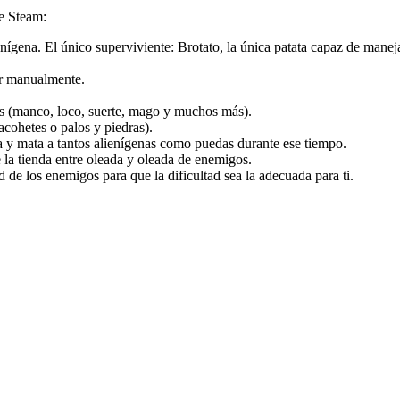
de Steam:
enígena. El único superviviente: Brotato, la única patata capaz de manej
ar manualmente.
as (manco, loco, suerte, mago y muchos más).
cohetes o palos y piedras).
 y mata a tantos alienígenas como puedas durante ese tiempo.
 la tienda entre oleada y oleada de enemigos.
d de los enemigos para que la dificultad sea la adecuada para ti.