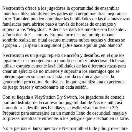
Necrosmith ofrece a los jugadores la oportunidad de ensamblar
muertos utilizando diferentes partes del cuerpo mientras mejoran su
torre. También pueden combinar las habilidades de las distintas razas
fantásticas para abrirse paso a través de hordas de enemigos y
superar a los “elegidos”. A decir verdad, los muertos son bastante…
¿cómo decirlo?… tontos. En una torre oscura, un nigromante
sombrío realiza un ritual oscuro mientras nubes negras y densas se
agolpan… ¡Espera un segundo! ¿Qué hace aquí un gato blanco?
Necrosmith es un juego repleto de acción y desafíos, en el que los
jugadores se sumergen en un mundo oscuro y misterioso. Deberán
utilizar estratégicamente las habilidades de las diferentes razas para
crear un ejército de no muertos y superar a los enemigos que se
interpongan en su camino. Cada partida es única gracias a la
generación procedural de niveles, lo que garantiza una experiencia
de juego fresca y emocionante en cada sesión.
Con su llegada a PlayStation 5 y Switch, los jugadores de consola
podrán disfrutar de la cautivadora jugabilidad de Necrosmith, así
como de sus desafiantes batallas y su estilo visual único en 2D.
Prepárate para sumergirte en un mundo lleno de oscuridad, magia y
sorpresas mientras te enfrentas a los peligros que acechan en la torre.
No te pierdas el lanzamiento de Necrosmith el 6 de julio y descubre