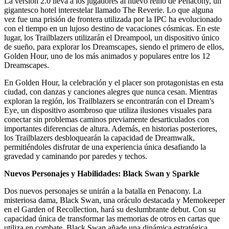
La versión 2.0 lleva a los jugadores al nuevo reino de Penacony, un
gigantesco hotel interestelar llamado The Reverie. Lo que alguna
vez fue una prisión de frontera utilizada por la IPC ha evolucionado
con el tiempo en un lujoso destino de vacaciones cósmicas. En este
lugar, los Trailblazers utilizarán el Dreampool, un dispositivo único
de sueño, para explorar los Dreamscapes, siendo el primero de ellos,
Golden Hour, uno de los más animados y populares entre los 12
Dreamscapes.
En Golden Hour, la celebración y el placer son protagonistas en esta
ciudad, con danzas y canciones alegres que nunca cesan. Mientras
exploran la región, los Trailblazers se encontrarán con el Dream’s
Eye, un dispositivo asombroso que utiliza ilusiones visuales para
conectar sin problemas caminos previamente desarticulados con
importantes diferencias de altura. Además, en historias posteriores,
los Trailblazers desbloquearán la capacidad de Dreamwalk,
permitiéndoles disfrutar de una experiencia única desafiando la
gravedad y caminando por paredes y techos.
Nuevos Personajes y Habilidades: Black Swan y Sparkle
Dos nuevos personajes se unirán a la batalla en Penacony. La
misteriosa dama, Black Swan, una oráculo destacada y Memokeeper
en el Garden of Recollection, hará su deslumbrante debut. Con su
capacidad única de transformar las memorias de otros en cartas que
utiliza en combate, Black Swan añade una dinámica estratégica