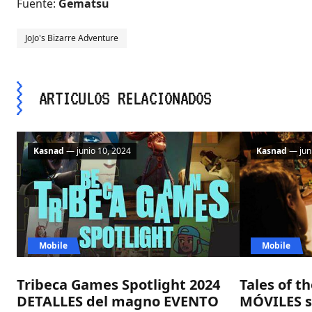
Fuente:
Gematsu
JoJo's Bizarre Adventure
ARTICULOS RELACIONADOS
Kasnad
— junio 10, 2024
Kasnad
— juni
Mobile
Mobile
Tribeca Games Spotlight 2024
Tales of t
DETALLES del magno EVENTO
MÓVILES s