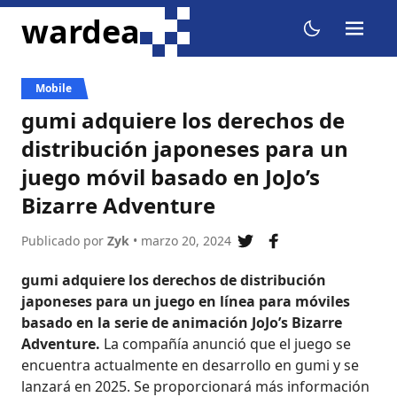
ir al contenido
wardea
menu
dark mode
Mobile
gumi adquiere los derechos de
distribución japoneses para un
juego móvil basado en JoJo’s
Bizarre Adventure
Publicado por
Zyk
• marzo 20, 2024
compartir en twitter
compartir en fa
gumi adquiere los derechos de distribución
japoneses para un juego en línea para móviles
basado en la serie de animación JoJo’s Bizarre
Adventure.
La compañía anunció que el juego se
encuentra actualmente en desarrollo en gumi y se
lanzará en 2025. Se proporcionará más información