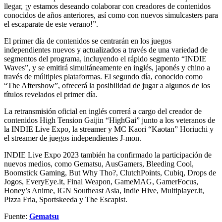
llegar, ¡y estamos deseando colaborar con creadores de contenidos
conocidos de años anteriores, así como con nuevos simulcasters para
el escaparate de este verano!”.
El primer día de contenidos se centrarán en los juegos
independientes nuevos y actualizados a través de una variedad de
segmentos del programa, incluyendo el rápido segmento “INDIE
Waves”, y se emitirá simultáneamente en inglés, japonés y chino a
través de múltiples plataformas. El segundo día, conocido como
“The Aftershow”, ofrecerá la posibilidad de jugar a algunos de los
títulos revelados el primer día.
La retransmisión oficial en inglés correrá a cargo del creador de
contenidos High Tension Gaijin “HighGai” junto a los veteranos de
la INDIE Live Expo, la streamer y MC Kaori “Kaotan” Horiuchi y
el streamer de juegos independientes J-mon.
INDIE Live Expo 2023 también ha confirmado la participación de
nuevos medios, como Gematsu, AusGamers, Bleeding Cool,
Boomstick Gaming, But Why Tho?, ClutchPoints, Cubiq, Drops de
Jogos, EveryEye.it, Final Weapon, GameMAG, GamerFocus,
Honey’s Anime, IGN Southeast Asia, Indie Hive, Multiplayer.it,
Pizza Fria, Sportskeeda y The Escapist.
Fuente:
Gematsu