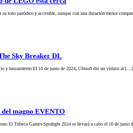
o de LEGO está cerca
 tono paródico y accesible, aunque con una duración menor comparad
a The Sky Breaker DL
o y lanzamiento El 10 de junio de 2024, Ubisoft dio un vistazo al […]
S del magno EVENTO
ento El Tribeca Games Spotlight 2024 se llevará a cabo el 10 de junio 