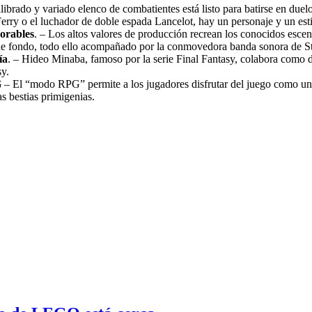
ibrado y variado elenco de combatientes está listo para batirse en duel
 Ferry o el luchador de doble espada Lancelot, hay un personaje y un esti
orables
. – Los altos valores de producción recrean los conocidos esce
 de fondo, todo ello acompañado por la conmovedora banda sonora de S
ía
. – Hideo Minaba, famoso por la serie Final Fantasy, colabora como dir
y.
G
– El “modo RPG” permite a los jugadores disfrutar del juego como un 
s bestias primigenias.