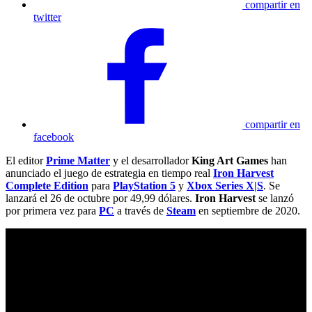
compartir en
twitter
compartir en
facebook
El editor
Prime Matter
y el desarrollador
King Art Games
han
anunciado el juego de estrategia en tiempo real
Iron Harvest
Complete Edition
para
PlayStation 5
y
Xbox Series X|S
. Se
lanzará el 26 de octubre por 49,99 dólares.
Iron Harvest
se lanzó
por primera vez para
PC
a través de
Steam
en septiembre de 2020.