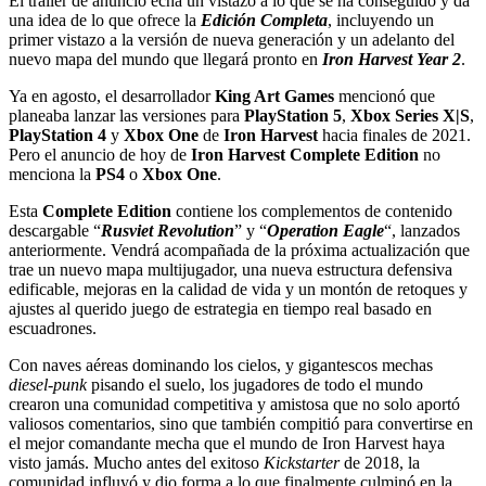
El tráiler de anuncio echa un vistazo a lo que se ha conseguido y da
una idea de lo que ofrece la
Edición Completa
, incluyendo un
primer vistazo a la versión de nueva generación y un adelanto del
nuevo mapa del mundo que llegará pronto en
Iron Harvest Year 2
.
Ya en agosto, el desarrollador
King Art Games
mencionó que
planeaba lanzar las versiones para
PlayStation 5
,
Xbox Series X|S
,
PlayStation 4
y
Xbox One
de
Iron Harvest
hacia finales de 2021.
Pero el anuncio de hoy de
Iron Harvest Complete Edition
no
menciona la
PS4
o
Xbox One
.
Esta
Complete Edition
contiene los complementos de contenido
descargable “
Rusviet Revolution
” y “
Operation Eagle
“, lanzados
anteriormente. Vendrá acompañada de la próxima actualización que
trae un nuevo mapa multijugador, una nueva estructura defensiva
edificable, mejoras en la calidad de vida y un montón de retoques y
ajustes al querido juego de estrategia en tiempo real basado en
escuadrones.
Con naves aéreas dominando los cielos, y gigantescos mechas
diesel-punk
pisando el suelo, los jugadores de todo el mundo
crearon una comunidad competitiva y amistosa que no solo aportó
valiosos comentarios, sino que también compitió para convertirse en
el mejor comandante mecha que el mundo de Iron Harvest haya
visto jamás. Mucho antes del exitoso
Kickstarter
de 2018, la
comunidad influyó y dio forma a lo que finalmente culminó en la