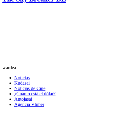
wardea
Noticias
Kudasai
Noticias de Cine
¿Cuánto está el dólar?
Antojasai
Agencia Vtuber