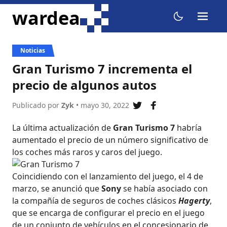
ir al contenido
wardea
menu
dark mode
Noticias
Gran Turismo 7 incrementa el
precio de algunos autos
Publicado por
Zyk
• mayo 30, 2022
compartir en twitter
compartir en fa
La última actualización de
Gran Turismo 7
habría
aumentado el precio de un número significativo de
los coches más raros y caros del juego.
Coincidiendo con el lanzamiento del juego, el 4 de
marzo, se anunció que
Sony
se había asociado con
la compañía de seguros de coches clásicos
Hagerty
,
que se encarga de configurar el precio en el juego
de un conjunto de vehículos en el concesionario de