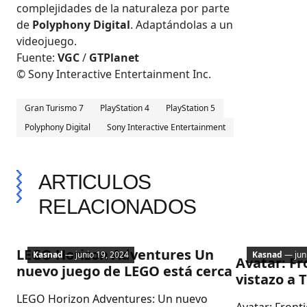
complejidades de la naturaleza por parte
de
Polyphony Digital
. Adaptándolas a un
videojuego.
Fuente:
VGC
/
GTPlanet
© Sony Interactive Entertainment Inc.
Gran Turismo 7
PlayStation 4
PlayStation 5
Polyphony Digital
Sony Interactive Entertainment
ARTICULOS
RELACIONADOS
PC
Lanzamient
LEGO Horizon Adventures Un
Kasnad
— junio 19, 2024
Kasnad
— juni
Avatar: Fr
nuevo juego de LEGO está cerca
vistazo a 
LEGO Horizon Adventures: Un nuevo