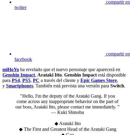
compartir en
twitter
compartir en
facebook
miHoYo
ha revelado que el nuevo personaje que aparecerá en
Genshin Impact
,
Arataki Itto
.
Genshin Impact
está disponible
para
PS4
,
PS5
,
PC
a través del cliente y
Epic Games Store
,
y
Smartphones
. También está prevista una versión para
Switch
.
"Hello, I'm the deputy of the Arataki Gang. If you
come across any inappropriate behavior on the part of
our boss, Arataki Itto, please contact me immediately. "
— Kuki Shinobu
◆ Arataki Itto
◆ The First and Greatest Head of the Arataki Gang
◆ Geo