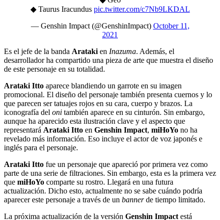
◆ Taurus Iracundus
pic.twitter.com/c7Nb9LKDAL
— Genshin Impact (@GenshinImpact)
October 11,
2021
Es el jefe de la banda
Arataki
en
Inazuma
. Además, el
desarrollador ha compartido una pieza de arte que muestra el diseño
de este personaje en su totalidad.
Arataki Itto
aparece blandiendo un garrote en su imagen
promocional. El diseño del personaje también presenta cuernos y lo
que parecen ser tatuajes rojos en su cara, cuerpo y brazos. La
iconografía del
oni
también aparece en su cinturón. Sin embargo,
aunque ha aparecido esta ilustración clave y el aspecto que
representará
Arataki Itto
en
Genshin Impact
,
miHoYo
no ha
revelado más información. Eso incluye el actor de voz japonés e
inglés para el personaje.
Arataki Itto
fue un personaje que apareció por primera vez como
parte de una serie de filtraciones. Sin embargo, esta es la primera vez
que
miHoYo
comparte su rostro. Llegará en una futura
actualización. Dicho esto, actualmente no se sabe cuándo podría
aparecer este personaje a través de un
banner
de tiempo limitado.
La próxima actualización de la versión
Genshin Impact
está